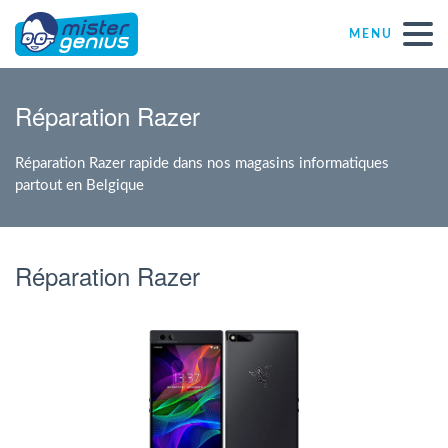
MENU
Réparations – Dépannages
Réparation Razer
Magasins informatiques toutes marques
Réparation Razer rapide dans nos magasins informatiques
partout en Belgique
Particulier
Réparation Razer
Indépendant
PME
ASBL