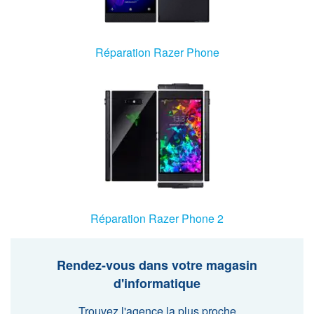
Agent Windows
Agent Mac
Réparation Razer Phone
Fr
Nl
En
Réparation Razer Phone 2
Rendez-vous dans votre magasin
d'informatique
Trouvez l'agence la plus proche