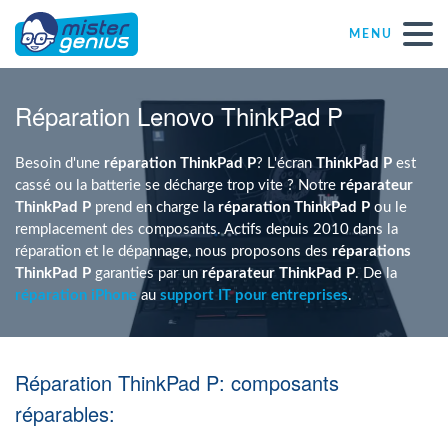
MENU
Réparations – Dépannages
Réparation Lenovo ThinkPad P
Magasins informatiques toutes marques
Besoin d'une
réparation
ThinkPad P
? L'écran
ThinkPad P
est
cassé ou la batterie se décharge trop vite ? Notre
réparateur
ThinkPad P
prend en charge la
réparation ThinkPad P
ou le
Particulier
remplacement des composants. Actifs depuis 2010 dans la
réparation et le dépannage, nous proposons des
réparations
ThinkPad P
garanties par un
réparateur ThinkPad P
. De la
Indépendant
réparation iPhone
au
support IT pour entreprises
.
PME
Réparation ThinkPad P: composants
ASBL
réparables: