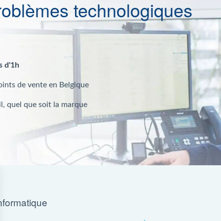
roblèmes technologiques
s d'1h
oints de vente en Belgique
l, quel que soit la marque
nformatique