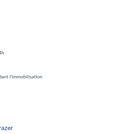
4h
dant l'immobilisation
razer