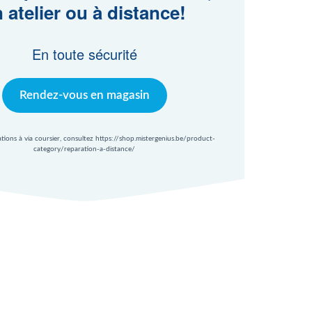
 atelier ou à distance!
En toute sécurité
Rendez-vous en magasin
ations à via coursier, consultez https://shop.mistergenius.be/product-
category/reparation-a-distance/