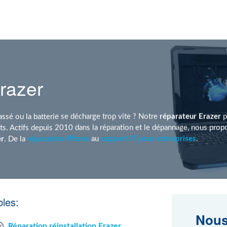
razer
assé ou la batterie se décharge trop vite ? Notre
réparateur Erazer
p
. Actifs depuis 2010 dans la réparation et le dépannage, nous pro
er
. De la
réparation iPhone
au
support IT pour entreprises
.
les:
Nous
Réparation réinstallation Erazer