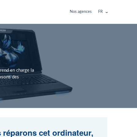
Nos agences
FR
rend en charge la
posons des
 réparons cet ordinateur,