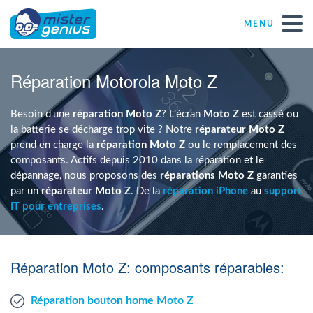
MENU
Réparations – Dépannages
Réparation Motorola Moto Z
Magasins informatiques toutes marques
Besoin d'une
réparation
Moto Z
? L'écran
Moto Z
est cassé ou
la batterie se décharge trop vite ? Notre
réparateur Moto Z
prend en charge la
réparation Moto Z
ou le remplacement des
Particulier
composants. Actifs depuis 2010 dans la réparation et le
dépannage, nous proposons des
réparations Moto Z
garanties
par un
réparateur Moto Z
. De la
réparation iPhone
au
support
Indépendant
IT pour entreprises
.
PME
Réparation Moto Z: composants réparables:
ASBL
Réparation bouton home Moto Z