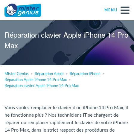
MENU
Réparations – Dépannages
Réparation clavier Apple iPhone 14 Pro
Max
Magasins informatiques toutes marques
Particulier
Mister Genius
Réparation Apple
Réparation iPhone
Réparation Apple iPhone 14 Pro Max
Indépendant
Réparation clavier Apple iPhone 14 Pro Max
PME
Vous voulez remplacer le clavier d’un iPhone 14 Pro Max, il
ne fonctionne plus ? Nos techniciens IT se chargent de
ASBL
réparer ou remplacer rapidement le clavier de votre iPhone
14 Pro Max, dans le strict respect des procédures de