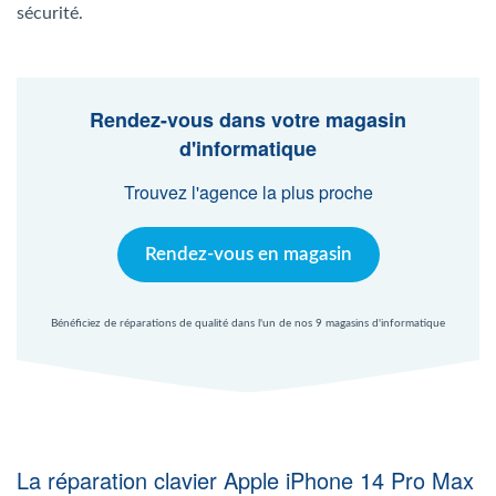
Agent Windows
sécurité.
Agent Mac
Rendez-vous dans votre magasin
d'informatique
Fr
Nl
En
Trouvez l'agence la plus proche
Rendez-vous en magasin
Bénéficiez de réparations de qualité dans l'un de nos 9 magasins d'informatique
La réparation clavier Apple iPhone 14 Pro Max