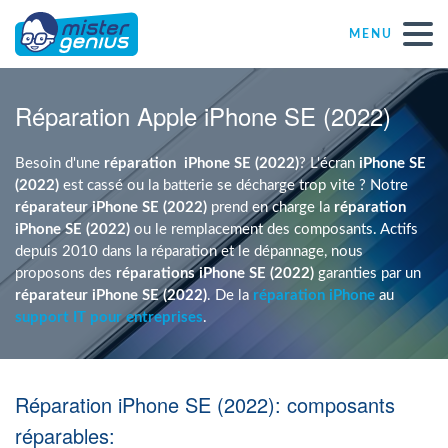
MENU
Réparations – Dépannages
Réparation Apple iPhone SE (2022)
Magasins informatiques toutes marques
Besoin d'une
réparation
iPhone SE (2022)
? L'écran
iPhone SE
(2022)
est cassé ou la batterie se décharge trop vite ? Notre
réparateur iPhone SE (2022)
prend en charge la
réparation
Particulier
iPhone SE (2022)
ou le remplacement des composants. Actifs
depuis 2010 dans la réparation et le dépannage, nous
proposons des
réparations iPhone SE (2022)
garanties par un
Indépendant
réparateur iPhone SE (2022)
. De la
réparation iPhone
au
support IT pour entreprises
.
PME
Réparation iPhone SE (2022): composants
ASBL
réparables: