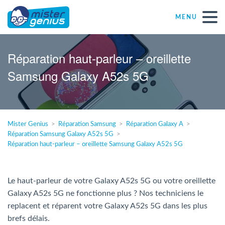
MENU
Réparations – Dépannages
Réparation haut-parleur – oreillette
Samsung Galaxy A52s 5G
Magasins informatiques toutes marques
Particulier
Mister Genius
Réparation Samsung
Réparation Galaxy A
Réparation Samsung Galaxy A52s 5G
Indépendant
Réparation haut-parleur – oreillette Samsung Galaxy A52s 5G
PME
Le haut-parleur de votre Galaxy A52s 5G ou votre oreillette
Galaxy A52s 5G ne fonctionne plus ? Nos techniciens le
ASBL
replacent et réparent votre Galaxy A52s 5G dans les plus
brefs délais.