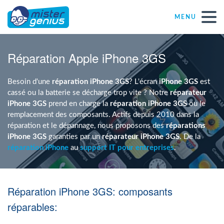
MENU
Réparations – Dépannages
Réparation Apple iPhone 3GS
Magasins informatiques toutes marques
Besoin d'une
réparation
iPhone 3GS
? L'écran
iPhone 3GS
est
cassé ou la batterie se décharge trop vite ? Notre
réparateur
iPhone 3GS
prend en charge la
réparation iPhone 3GS
ou le
Particulier
remplacement des composants. Actifs depuis 2010 dans la
réparation et le dépannage, nous proposons des
réparations
iPhone 3GS
garanties par un
réparateur iPhone 3GS
. De la
Indépendant
réparation iPhone
au
support IT pour entreprises
.
PME
Réparation iPhone 3GS: composants
ASBL
réparables: