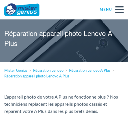
MENU
Réparations – Dépannages
Réparation appareil photo Lenovo A
Plus
Magasins informatiques toutes marques
Particulier
Mister Genius
Réparation Lenovo
Réparation Lenovo A Plus
Réparation appareil photo Lenovo A Plus
Indépendant
PME
L’appareil photo de votre A Plus ne fonctionne plus ? Nos
techniciens replacent les appareils photos cassés et
réparent votre A Plus dans les plus brefs délais.
ASBL