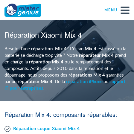
MENU
Réparations – Dépannages
Réparation Xiaomi Mix 4
Magasins informatiques toutes marques
Besoin d'une
réparation
Mix 4
? L'écran
Mix 4
est cassé ou la
batterie se décharge trop vite ? Notre
réparateur Mix 4
prend
en charge la
réparation Mix 4
ou le remplacement des
Particulier
composants. Actifs depuis 2010 dans la réparation et le
dépannage, nous proposons des
réparations Mix 4
garanties
par un
réparateur Mix 4
. De la
réparation iPhone
au
support
Indépendant
IT pour entreprises
.
PME
Réparation Mix 4: composants réparables:
ASBL
Réparation coque Xiaomi Mix 4