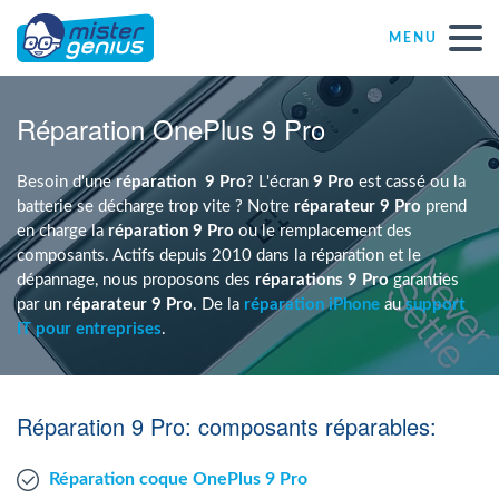
MENU
Réparations – Dépannages
Réparation OnePlus 9 Pro
Magasins informatiques toutes marques
Besoin d'une
réparation
9 Pro
? L'écran
9 Pro
est cassé ou la
batterie se décharge trop vite ? Notre
réparateur 9 Pro
prend
en charge la
réparation 9 Pro
ou le remplacement des
Particulier
composants. Actifs depuis 2010 dans la réparation et le
dépannage, nous proposons des
réparations 9 Pro
garanties
par un
réparateur 9 Pro
. De la
réparation iPhone
au
support
Indépendant
IT pour entreprises
.
PME
Réparation 9 Pro: composants réparables:
ASBL
Réparation coque OnePlus 9 Pro