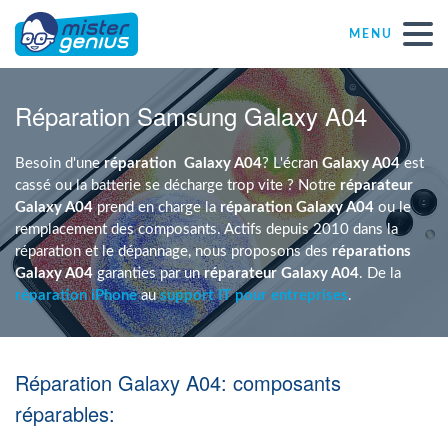
MENU
Réparations – Dépannages
Réparation Samsung Galaxy A04
Magasins informatiques toutes marques
Besoin d'une
réparation
Galaxy A04
? L'écran
Galaxy A04
est
cassé ou la batterie se décharge trop vite ? Notre
réparateur
Galaxy A04
prend en charge la
réparation Galaxy A04
ou le
Particulier
remplacement des composants. Actifs depuis 2010 dans la
réparation et le dépannage, nous proposons des
réparations
Galaxy A04
garanties par un
réparateur Galaxy A04
. De la
Indépendant
réparation iPhone
au
support IT pour entreprises
.
PME
Réparation Galaxy A04: composants
ASBL
réparables: