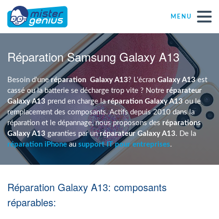
MENU
Réparations – Dépannages
Réparation Samsung Galaxy A13
Magasins informatiques toutes marques
Besoin d'une
réparation
Galaxy A13
? L'écran
Galaxy A13
est
cassé ou la batterie se décharge trop vite ? Notre
réparateur
Galaxy A13
prend en charge la
réparation Galaxy A13
ou le
Particulier
remplacement des composants. Actifs depuis 2010 dans la
réparation et le dépannage, nous proposons des
réparations
Galaxy A13
garanties par un
réparateur Galaxy A13
. De la
Indépendant
réparation iPhone
au
support IT pour entreprises
.
PME
Réparation Galaxy A13: composants
ASBL
réparables: