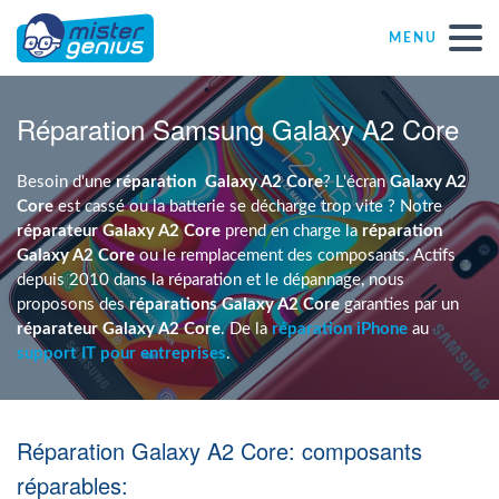
MENU
Réparations – Dépannages
Réparation Samsung Galaxy A2 Core
Magasins informatiques toutes marques
Besoin d'une
réparation
Galaxy A2 Core
? L'écran
Galaxy A2
Core
est cassé ou la batterie se décharge trop vite ? Notre
réparateur Galaxy A2 Core
prend en charge la
réparation
Particulier
Galaxy A2 Core
ou le remplacement des composants. Actifs
depuis 2010 dans la réparation et le dépannage, nous
proposons des
réparations Galaxy A2 Core
garanties par un
Indépendant
réparateur Galaxy A2 Core
. De la
réparation iPhone
au
support IT pour entreprises
.
PME
Réparation Galaxy A2 Core: composants
ASBL
réparables: