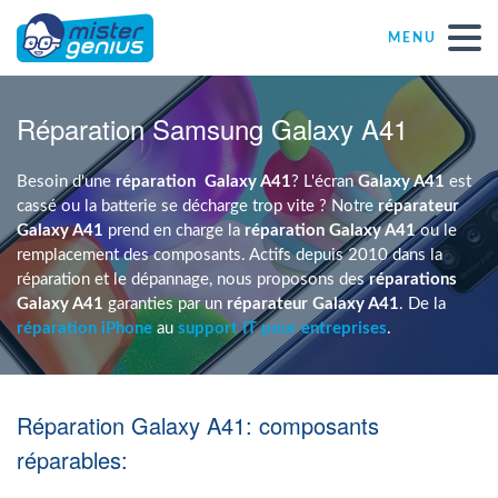
MENU
Réparations – Dépannages
Réparation Samsung Galaxy A41
Magasins informatiques toutes marques
Besoin d'une
réparation
Galaxy A41
? L'écran
Galaxy A41
est
cassé ou la batterie se décharge trop vite ? Notre
réparateur
Galaxy A41
prend en charge la
réparation Galaxy A41
ou le
Particulier
remplacement des composants. Actifs depuis 2010 dans la
réparation et le dépannage, nous proposons des
réparations
Galaxy A41
garanties par un
réparateur Galaxy A41
. De la
Indépendant
réparation iPhone
au
support IT pour entreprises
.
PME
Réparation Galaxy A41: composants
ASBL
réparables: