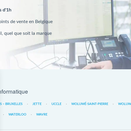
s d'1h
oints de vente en Belgique
l, quel que soit la marque
nformatique
ES – BRUXELLES
JETTE
UCCLE
WOLUWÉ-SAINT-PIERRE
WOLUWE
WATERLOO
WAVRE