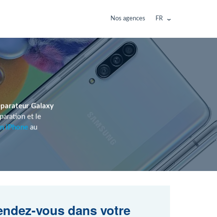
Nos agences
FR
éparateur Galaxy
aration et le
on iPhone
au
ndez-vous dans votre