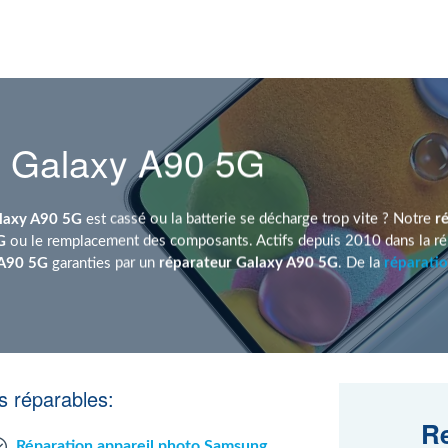
 Galaxy A90 5G
laxy A90 5G
est cassé ou la batterie se décharge trop vite ? Notre
r
G
ou le remplacement des composants. Actifs depuis 2010 dans la rép
 A90 5G
garanties par un
réparateur Galaxy A90 5G
. De la
réparati
 réparables:
Re
Réparation appareil photo Samsung