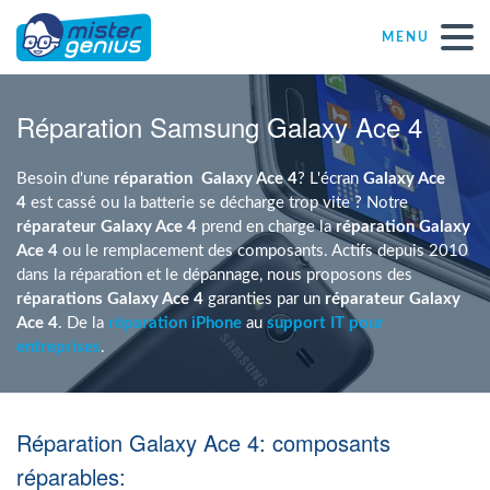
MENU
Réparations – Dépannages
Réparation Samsung Galaxy Ace 4
Magasins informatiques toutes marques
Besoin d'une
réparation
Galaxy Ace 4
? L'écran
Galaxy Ace
4
est cassé ou la batterie se décharge trop vite ? Notre
réparateur Galaxy Ace 4
prend en charge la
réparation Galaxy
Particulier
Ace 4
ou le remplacement des composants. Actifs depuis 2010
dans la réparation et le dépannage, nous proposons des
réparations Galaxy Ace 4
garanties par un
réparateur Galaxy
Indépendant
Ace 4
. De la
réparation iPhone
au
support IT pour
entreprises
.
PME
Réparation Galaxy Ace 4: composants
ASBL
réparables: