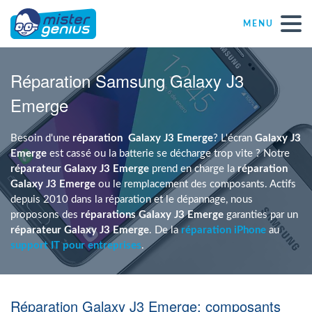
MENU
Réparations – Dépannages
Réparation Samsung Galaxy J3
Emerge
Magasins informatiques toutes marques
Besoin d'une
réparation
Galaxy J3 Emerge
? L'écran
Galaxy J3
Particulier
Emerge
est cassé ou la batterie se décharge trop vite ? Notre
réparateur Galaxy J3 Emerge
prend en charge la
réparation
Galaxy J3 Emerge
ou le remplacement des composants. Actifs
Indépendant
depuis 2010 dans la réparation et le dépannage, nous
proposons des
réparations Galaxy J3 Emerge
garanties par un
réparateur Galaxy J3 Emerge
. De la
réparation iPhone
au
PME
support IT pour entreprises
.
ASBL
Réparation Galaxy J3 Emerge: composants