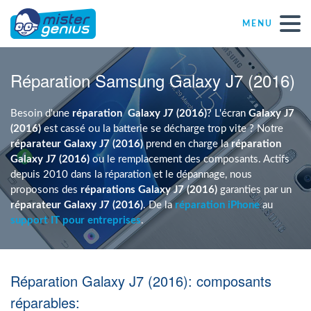
MENU
Réparations – Dépannages
Réparation Samsung Galaxy J7 (2016)
Magasins informatiques toutes marques
Besoin d'une
réparation
Galaxy J7 (2016)
? L'écran
Galaxy J7
(2016)
est cassé ou la batterie se décharge trop vite ? Notre
réparateur Galaxy J7 (2016)
prend en charge la
réparation
Particulier
Galaxy J7 (2016)
ou le remplacement des composants. Actifs
depuis 2010 dans la réparation et le dépannage, nous
proposons des
réparations Galaxy J7 (2016)
garanties par un
Indépendant
réparateur Galaxy J7 (2016)
. De la
réparation iPhone
au
support IT pour entreprises
.
PME
Réparation Galaxy J7 (2016): composants
ASBL
réparables: