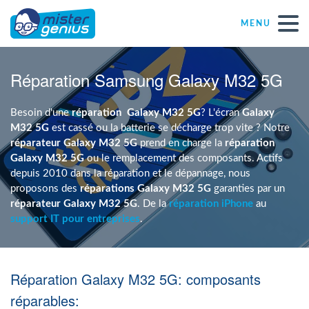
MENU
Réparations – Dépannages
Réparation Samsung Galaxy M32 5G
Magasins informatiques toutes marques
Besoin d'une
réparation
Galaxy M32 5G
? L'écran
Galaxy
M32 5G
est cassé ou la batterie se décharge trop vite ? Notre
réparateur Galaxy M32 5G
prend en charge la
réparation
Particulier
Galaxy M32 5G
ou le remplacement des composants. Actifs
depuis 2010 dans la réparation et le dépannage, nous
proposons des
réparations Galaxy M32 5G
garanties par un
Indépendant
réparateur Galaxy M32 5G
. De la
réparation iPhone
au
support IT pour entreprises
.
PME
Réparation Galaxy M32 5G: composants
ASBL
réparables: