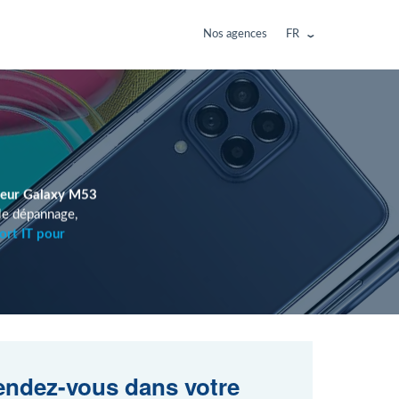
Nos agences
FR
teur Galaxy M53
le dépannage,
ort IT pour
ndez-vous dans votre