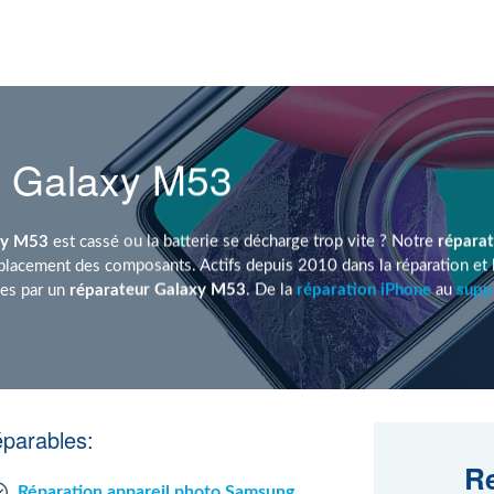
 Galaxy M53
xy M53
est cassé ou la batterie se décharge trop vite ? Notre
répara
lacement des composants. Actifs depuis 2010 dans la réparation et 
ies par un
réparateur Galaxy M53
. De la
réparation iPhone
au
supp
parables:
Re
Réparation appareil photo Samsung