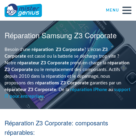
MENU
Réparations – Dépannages
Réparation Samsung Z3 Corporate
Magasins informatiques toutes marques
Besoin d'une
réparation
Z3 Corporate
? L'écran
Z3
Corporate
est cassé ou la batterie se décharge trop vite ?
Notre
réparateur Z3 Corporate
prend en charge la
réparation
Particulier
Z3 Corporate
ou le remplacement des composants. Actifs
depuis 2010 dans la réparation et le dépannage, nous
proposons des
réparations Z3 Corporate
garanties par un
Indépendant
réparateur Z3 Corporate
. De la
réparation iPhone
au
support
IT pour entreprises
.
PME
Réparation Z3 Corporate: composants
ASBL
réparables: