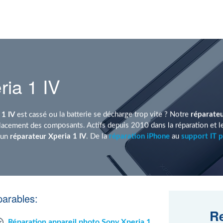
ia 1 IV
 1 IV
est cassé ou la batterie se décharge trop vite ? Notre
réparateu
acement des composants. Actifs depuis 2010 dans la réparation et 
 un
réparateur Xperia 1 IV
. De la
réparation iPhone
au
support IT p
parables:
Re
Réparation appareil photo Sony Xperia 1