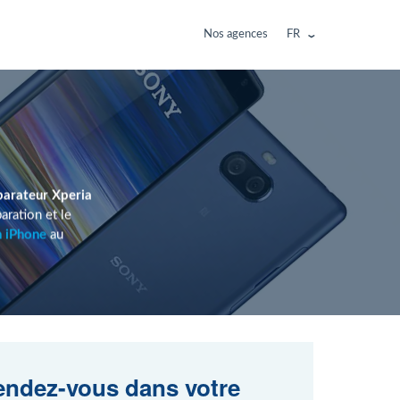
Nos agences
FR
parateur Xperia
ration et le
n iPhone
au
ndez-vous dans votre