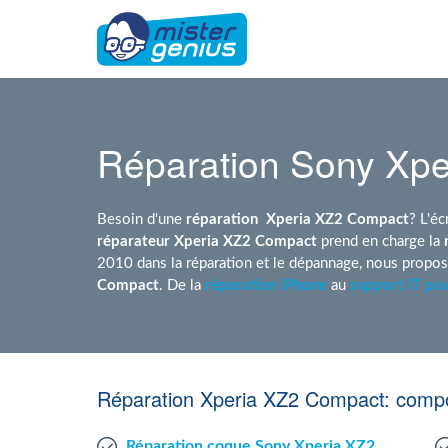
Réparation Sony Xp
Besoin d'une
réparation
Xperia XZ2 Compact
? L'é
réparateur Xperia XZ2 Compact
prend en charge la
2010 dans la réparation et le dépannage, nous propo
Compact
. De la
réparation iPhone
au
support IT pou
Réparation Xperia XZ2 Compact: compo
Réparation coque Sony Xperia XZ2