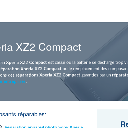
eria XZ2 Compact
cran
Xperia XZ2 Compact
est cassé ou la batterie se décharge trop v
réparation Xperia XZ2 Compact
ou le remplacement des composants
sons des
réparations Xperia XZ2 Compact
garanties par un
réparat
r entreprises
.
sants réparables:
Re
Réparation appareil photo Sony Xperia