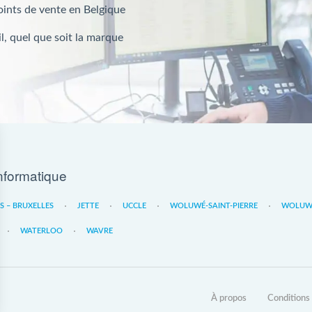
oints de vente en Belgique
l, quel que soit la marque
nformatique
ES – BRUXELLES
JETTE
UCCLE
WOLUWÉ-SAINT-PIERRE
WOLUWE
WATERLOO
WAVRE
À propos
Conditions