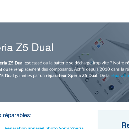
ria Z5 Dual
eria Z5 Dual
est cassé ou la batterie se décharge trop vite ? Notre
r
l
ou le remplacement des composants. Actifs depuis 2010 dans la rép
Z5 Dual
garanties par un
réparateur Xperia Z5 Dual
. De la
réparati
 réparables:
Re
Réparation appareil photo Sony Xperia