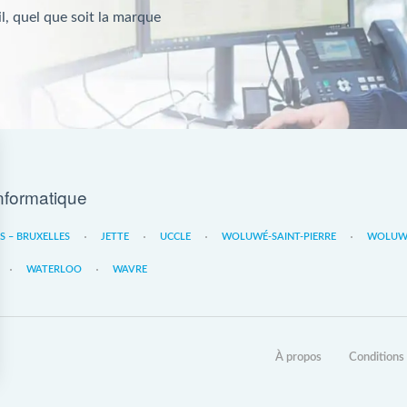
l, quel que soit la marque
nformatique
ES – BRUXELLES
JETTE
UCCLE
WOLUWÉ-SAINT-PIERRE
WOLUWE
WATERLOO
WAVRE
À propos
Conditions