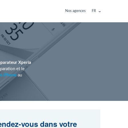
Nos agences
FR
éparateur Xperia
aration et le
on iPhone
au
ndez-vous dans votre