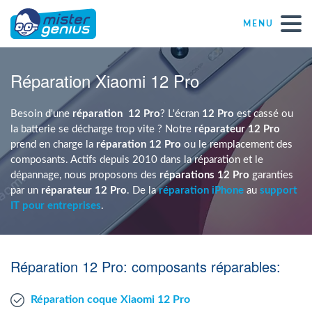
MENU
Réparations – Dépannages
Réparation Xiaomi 12 Pro
Magasins informatiques toutes marques
Besoin d'une
réparation
12 Pro
? L'écran
12 Pro
est cassé ou
la batterie se décharge trop vite ? Notre
réparateur 12 Pro
prend en charge la
réparation 12 Pro
ou le remplacement des
Particulier
composants. Actifs depuis 2010 dans la réparation et le
dépannage, nous proposons des
réparations 12 Pro
garanties
par un
réparateur 12 Pro
. De la
réparation iPhone
au
support
Indépendant
IT pour entreprises
.
PME
Réparation 12 Pro: composants réparables:
ASBL
Réparation coque Xiaomi 12 Pro