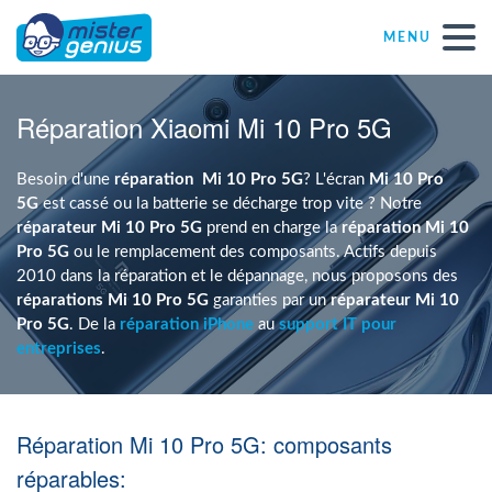
MENU
Réparations – Dépannages
Réparation Xiaomi Mi 10 Pro 5G
Magasins informatiques toutes marques
Besoin d'une
réparation
Mi 10 Pro 5G
? L'écran
Mi 10 Pro
5G
est cassé ou la batterie se décharge trop vite ? Notre
réparateur Mi 10 Pro 5G
prend en charge la
réparation Mi 10
Particulier
Pro 5G
ou le remplacement des composants. Actifs depuis
2010 dans la réparation et le dépannage, nous proposons des
réparations Mi 10 Pro 5G
garanties par un
réparateur Mi 10
Indépendant
Pro 5G
. De la
réparation iPhone
au
support IT pour
entreprises
.
PME
Réparation Mi 10 Pro 5G: composants
ASBL
réparables: