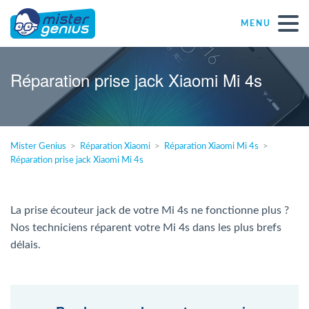
MENU
Réparations – Dépannages
Réparation prise jack Xiaomi Mi 4s
Magasins informatiques toutes marques
Mister Genius
Réparation Xiaomi
Réparation Xiaomi Mi 4s
Particulier
Réparation prise jack Xiaomi Mi 4s
Indépendant
La prise écouteur jack de votre Mi 4s ne fonctionne plus ?
Nos techniciens réparent votre Mi 4s dans les plus brefs
PME
délais.
ASBL