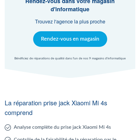
Rendez-vous dans votre magasin
Agent Windows
d'informatique
Trouvez l'agence la plus proche
Agent Mac
Rendez-vous en magasin
Fr
Nl
En
Bénéficiez de réparations de qualité dans l'un de nos 9 magasins d'informatique
La réparation prise jack Xiaomi Mi 4s
comprend
Analyse complète du prise jack Xiaomi Mi 4s
Contrôle de la faisabilité de la réparation par le