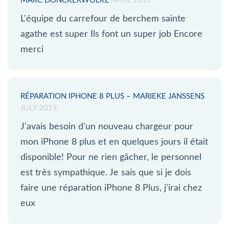
MARC DONCKERWOLKE
APRIL 2017
L'équipe du carrefour de berchem sainte
agathe est super Ils font un super job Encore
merci
RÉPARATION IPHONE 8 PLUS – MARIEKE JANSSENS
JULY 2019
J'avais besoin d'un nouveau chargeur pour
mon iPhone 8 plus et en quelques jours il était
disponible! Pour ne rien gâcher, le personnel
est très sympathique. Je sais que si je dois
faire une réparation iPhone 8 Plus, j'irai chez
eux