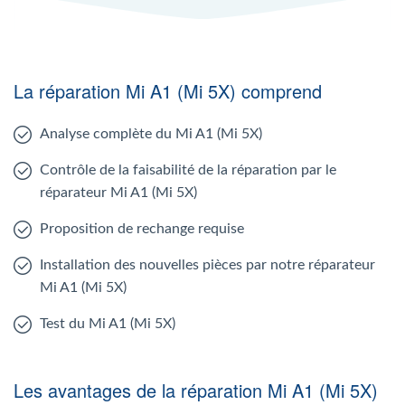
La réparation Mi A1 (Mi 5X) comprend
Analyse complète du Mi A1 (Mi 5X)
Contrôle de la faisabilité de la réparation par le
réparateur Mi A1 (Mi 5X)
Proposition de rechange requise
Installation des nouvelles pièces par notre réparateur
Mi A1 (Mi 5X)
Test du Mi A1 (Mi 5X)
Les avantages de la réparation Mi A1 (Mi 5X)