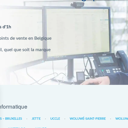
s d'1h
oints de vente en Belgique
l, quel que soit la marque
nformatique
ES – BRUXELLES
JETTE
UCCLE
WOLUWÉ-SAINT-PIERRE
WOLUWE