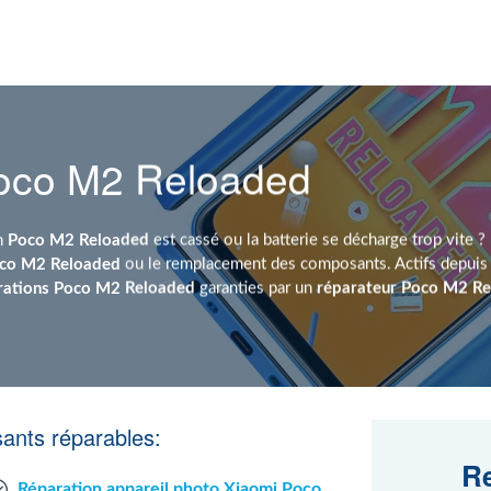
Poco M2 Reloaded
an
Poco M2 Reloaded
est cassé ou la batterie se décharge trop vite 
oco M2 Reloaded
ou le remplacement des composants. Actifs depuis
rations Poco M2 Reloaded
garanties par un
réparateur Poco M2 R
ants réparables:
Re
Réparation appareil photo Xiaomi Poco