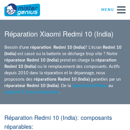
MENU
Réparations – Dépannages
Réparation Xiaomi Redmi 10 (India)
Magasins informatiques toutes marques
Besoin d'une
réparation
Redmi 10 (India)
? L'écran
Redmi 10
(India)
est cassé ou la batterie se décharge trop vite ? Notre
réparateur Redmi 10 (India)
prend en charge la
réparation
Particulier
Redmi 10 (India)
ou le remplacement des composants. Actifs
depuis 2010 dans la réparation et le dépannage, nous
proposons des
réparations Redmi 10 (India)
garanties par un
Indépendant
réparateur Redmi 10 (India)
. De la
réparation iPhone
au
support IT pour entreprises
.
PME
Réparation Redmi 10 (India): composants
ASBL
réparables: