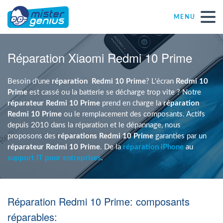
MENU
Réparations – Dépannages
Réparation Xiaomi Redmi 10 Prime
Magasins informatiques toutes marques
Besoin d'une
réparation
Redmi 10 Prime
? L'écran
Redmi 10
Prime
est cassé ou la batterie se décharge trop vite ? Notre
réparateur Redmi 10 Prime
prend en charge la
réparation
Particulier
Redmi 10 Prime
ou le remplacement des composants. Actifs
depuis 2010 dans la réparation et le dépannage, nous
proposons des
réparations Redmi 10 Prime
garanties par un
Indépendant
réparateur Redmi 10 Prime
. De la
réparation iPhone
au
support IT pour entreprises
.
PME
Réparation Redmi 10 Prime: composants
ASBL
réparables: