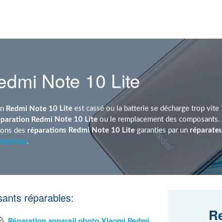
edmi Note 10 Lite
an
Redmi Note 10 Lite
est cassé ou la batterie se décharge trop vite
éparation Redmi Note 10 Lite
ou le remplacement des composants. 
sons des
réparations Redmi Note 10 Lite
garanties par un
réparate
reprises
.
ants réparables:
Re
Réparation appareil photo Xiaomi Redmi