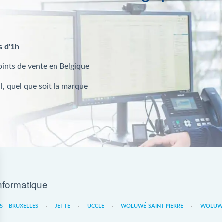
s d'1h
oints de vente en Belgique
l, quel que soit la marque
nformatique
ES – BRUXELLES
JETTE
UCCLE
WOLUWÉ-SAINT-PIERRE
WOLUWE