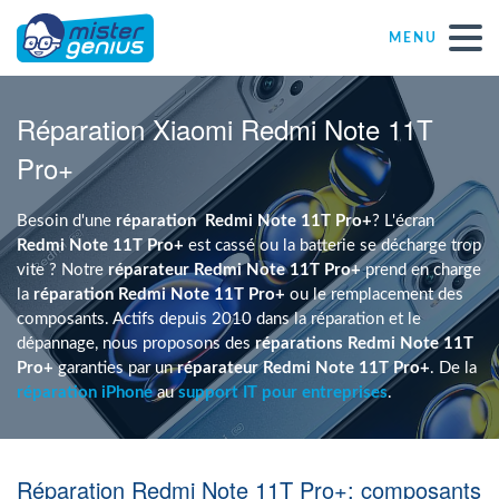
MENU
Réparations – Dépannages
Réparation Xiaomi Redmi Note 11T
Pro+
Magasins informatiques toutes marques
Besoin d'une
réparation
Redmi Note 11T Pro+
? L'écran
Particulier
Redmi Note 11T Pro+
est cassé ou la batterie se décharge trop
vite ? Notre
réparateur Redmi Note 11T Pro+
prend en charge
la
réparation Redmi Note 11T Pro+
ou le remplacement des
Indépendant
composants. Actifs depuis 2010 dans la réparation et le
dépannage, nous proposons des
réparations Redmi Note 11T
Pro+
garanties par un
réparateur Redmi Note 11T Pro+
. De la
PME
réparation iPhone
au
support IT pour entreprises
.
ASBL
Réparation Redmi Note 11T Pro+: composants