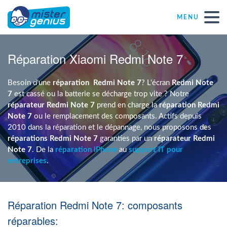
MENU
Réparations – Dépannages
Réparation Xiaomi Redmi Note 7
Magasins informatiques toutes marques
Besoin d'une
réparation
Redmi Note 7
? L'écran
Redmi Note
7
est cassé ou la batterie se décharge trop vite ? Notre
réparateur Redmi Note 7
prend en charge la
réparation Redmi
Particulier
Note 7
ou le remplacement des composants. Actifs depuis
2010 dans la réparation et le dépannage, nous proposons des
réparations Redmi Note 7
garanties par un
réparateur Redmi
Indépendant
Note 7
. De la
réparation iPhone
au
support IT pour
entreprises
.
PME
Réparation Redmi Note 7: composants
ASBL
réparables: