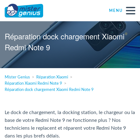
MENU
Réparations – Dépannages
Réparation dock chargement Xiaomi
Redmi Note 9
Magasins informatiques toutes marques
Particulier
Mister Genius
Réparation Xiaomi
Réparation Xiaomi Redmi Note 9
Indépendant
Réparation dock chargement Xiaomi Redmi Note 9
PME
Le dock de chargement, la docking station, le chargeur ou la
base de votre Redmi Note 9 ne fonctionne plus ? Nos
ASBL
techniciens le replacent et réparent votre Redmi Note 9
dans les plus brefs délais.