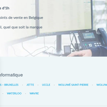
s d'1h
oints de vente en Belgique
l, quel que soit la marque
nformatique
ES – BRUXELLES
JETTE
UCCLE
WOLUWÉ-SAINT-PIERRE
WOLUWE
WATERLOO
WAVRE