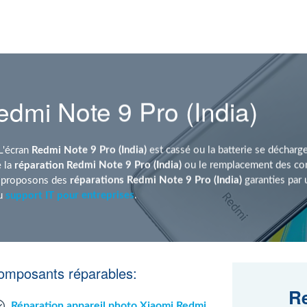
dmi Note 9 Pro (India)
L'écran
Redmi Note 9 Pro (India)
est cassé ou la batterie se décharge
 la
réparation Redmi Note 9 Pro (India)
ou le remplacement des com
s proposons des
réparations Redmi Note 9 Pro (India)
garanties par
u
support IT pour entreprises
.
composants réparables:
Re
Réparation appareil photo Xiaomi Redmi