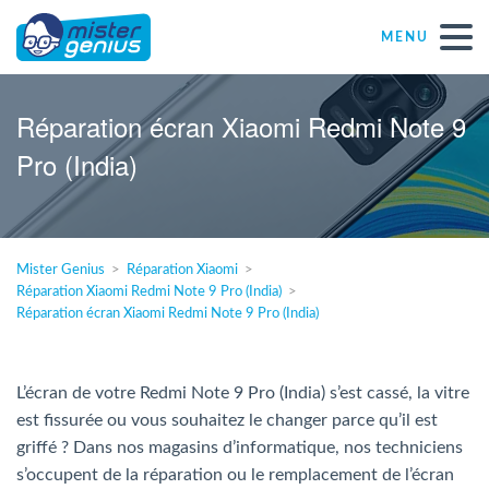
MENU
Réparations – Dépannages
Réparation écran Xiaomi Redmi Note 9
Pro (India)
Magasins informatiques toutes marques
Particulier
Mister Genius
Réparation Xiaomi
Réparation Xiaomi Redmi Note 9 Pro (India)
Indépendant
Réparation écran Xiaomi Redmi Note 9 Pro (India)
PME
L’écran de votre Redmi Note 9 Pro (India) s’est cassé, la vitre
est fissurée ou vous souhaitez le changer parce qu’il est
ASBL
griffé ? Dans nos magasins d’informatique, nos techniciens
s’occupent de la réparation ou le remplacement de l’écran