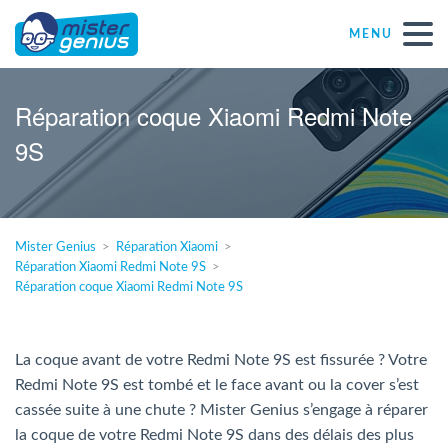
MENU
Réparations – Dépannages
Réparation coque Xiaomi Redmi Note
9S
Magasins informatiques toutes marques
Particulier
Mister Genius
Réparation Xiaomi
Réparation Xiaomi Redmi Note 9S
Indépendant
Réparation coque Xiaomi Redmi Note 9S
PME
La coque avant de votre Redmi Note 9S est fissurée ? Votre
Redmi Note 9S est tombé et le face avant ou la cover s’est
ASBL
cassée suite à une chute ? Mister Genius s’engage à réparer
la coque de votre Redmi Note 9S dans des délais des plus