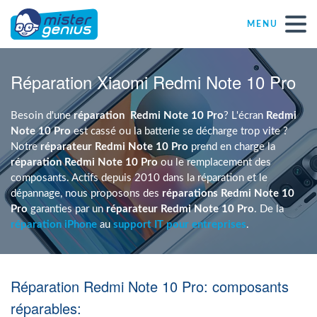
MENU
Réparations – Dépannages
Réparation Xiaomi Redmi Note 10 Pro
Magasins informatiques toutes marques
Besoin d'une
réparation
Redmi Note 10 Pro
? L'écran
Redmi
Note 10 Pro
est cassé ou la batterie se décharge trop vite ?
Notre
réparateur Redmi Note 10 Pro
prend en charge la
Particulier
réparation Redmi Note 10 Pro
ou le remplacement des
composants. Actifs depuis 2010 dans la réparation et le
dépannage, nous proposons des
réparations Redmi Note 10
Indépendant
Pro
garanties par un
réparateur Redmi Note 10 Pro
. De la
réparation iPhone
au
support IT pour entreprises
.
PME
Réparation Redmi Note 10 Pro: composants
ASBL
réparables: