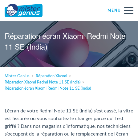
MENU
Réparations – Dépannages
Réparation écran Xiaomi Redmi Note
11 SE (India)
Magasins informatiques toutes marques
Particulier
Mister Genius
Réparation Xiaomi
Réparation Xiaomi Redmi Note 11 SE (India)
Indépendant
Réparation écran Xiaomi Redmi Note 11 SE (India)
PME
L’écran de votre Redmi Note 11 SE (India) s’est cassé, la vitre
est fissurée ou vous souhaitez le changer parce qu’il est
ASBL
griffé ? Dans nos magasins d’informatique, nos techniciens
s’occupent de la réparation ou le remplacement de l’écran