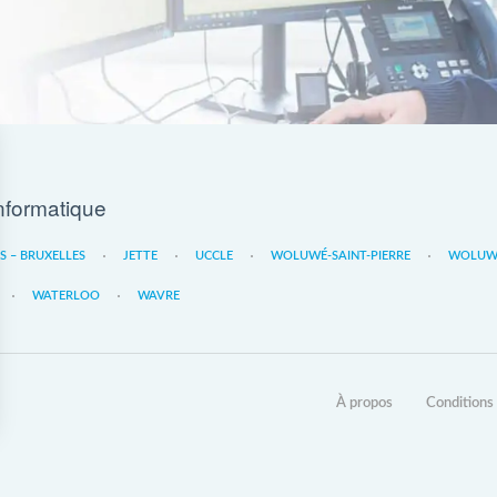
nformatique
ES – BRUXELLES
JETTE
UCCLE
WOLUWÉ-SAINT-PIERRE
WOLUWE
WATERLOO
WAVRE
À propos
Conditions