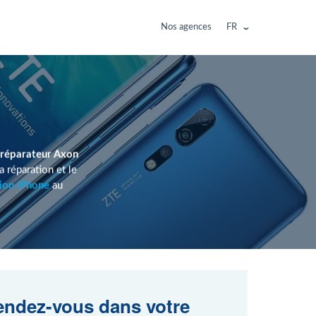
Nos agences
FR
réparateur Axon
 réparation et le
ion iPhone
au
ndez-vous dans votre