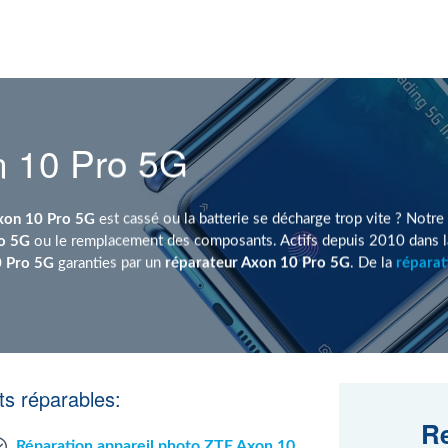
n 10 Pro 5G
xon 10 Pro 5G
est cassé ou la batterie se décharge trop vite ? Notre
ro 5G
ou le remplacement des composants. Actifs depuis 2010 dans la
0 Pro 5G
garanties par un
réparateur Axon 10 Pro 5G
. De la
réparat
s réparables:
Re
Réparation appareil photo ZTE Axon 10