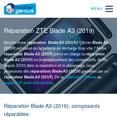
MENU
Réparations – Dépannages
Réparation ZTE Blade A3 (2019)
Magasins informatiques toutes marques
Besoin d'une
réparation
Blade A3 (2019)
? L'écran
Blade A3
(2019)
est cassé ou la batterie se décharge trop vite ? Notre
réparateur Blade A3 (2019)
prend en charge la
réparation
Particulier
Blade A3 (2019)
ou le remplacement des composants. Actifs
depuis 2010 dans la réparation et le dépannage, nous
proposons des
réparations Blade A3 (2019)
garanties par un
Indépendant
réparateur Blade A3 (2019)
. De la
réparation iPhone
au
support IT pour entreprises
.
PME
Réparation Blade A3 (2019): composants
ASBL
réparables: