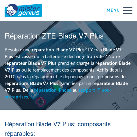
MENU
Réparations – Dépannages
Réparation ZTE Blade V7 Plus
Magasins informatiques toutes marques
Besoin d'une
réparation
Blade V7 Plus
? L'écran
Blade V7
Plus
est cassé ou la batterie se décharge trop vite ? Notre
réparateur Blade V7 Plus
prend en charge la
réparation Blade
Particulier
V7 Plus
ou le remplacement des composants. Actifs depuis
2010 dans la réparation et le dépannage, nous proposons des
réparations Blade V7 Plus
garanties par un
réparateur Blade
Indépendant
V7 Plus
. De la
réparation iPhone
au
support IT pour
entreprises
.
PME
Réparation Blade V7 Plus: composants
ASBL
réparables: