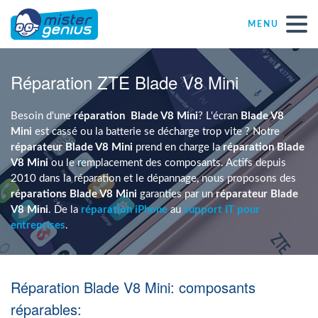
MENU
Réparations – Dépannages
Réparation ZTE Blade V8 Mini
Magasins informatiques toutes marques
Besoin d'une
réparation
Blade V8 Mini
? L'écran
Blade V8
Mini
est cassé ou la batterie se décharge trop vite ? Notre
réparateur Blade V8 Mini
prend en charge la
réparation Blade
Particulier
V8 Mini
ou le remplacement des composants. Actifs depuis
2010 dans la réparation et le dépannage, nous proposons des
réparations Blade V8 Mini
garanties par un
réparateur Blade
Indépendant
V8 Mini
. De la
réparation iPhone
au
support IT pour
entreprises
.
PME
Réparation Blade V8 Mini: composants
ASBL
réparables: