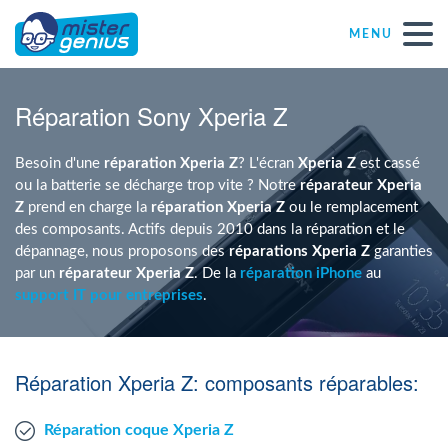
MENU
Réparations – Dépannages
Réparation Sony Xperia Z
Magasins informatiques toutes marques
Besoin d'une
réparation
Xperia Z
? L'écran
Xperia Z
est cassé
ou la batterie se décharge trop vite ? Notre
réparateur Xperia
Z
prend en charge la
réparation Xperia Z
ou le remplacement
Particulier
des composants. Actifs depuis 2010 dans la réparation et le
dépannage, nous proposons des
réparations Xperia Z
garanties
par un
réparateur Xperia Z
. De la
réparation iPhone
au
Indépendant
support IT pour entreprises
.
PME
Réparation Xperia Z: composants réparables:
ASBL
Réparation coque Xperia Z