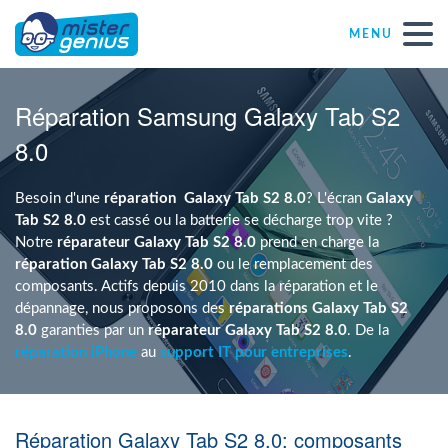
MENU
Réparations – Dépannages
Réparation Samsung Galaxy Tab S2
8.0
Magasins informatiques toutes marques
Besoin d'une
réparation
Galaxy Tab S2 8.0
? L'écran
Galaxy
Particulier
Tab S2 8.0
est cassé ou la batterie se décharge trop vite ?
Notre
réparateur Galaxy Tab S2 8.0
prend en charge la
réparation Galaxy Tab S2 8.0
ou le remplacement des
Indépendant
composants. Actifs depuis 2010 dans la réparation et le
dépannage, nous proposons des
réparations Galaxy Tab S2
8.0
garanties par un
réparateur Galaxy Tab S2 8.0
. De la
PME
réparation iPhone
au
support IT pour entreprises
.
ASBL
Réparation Galaxy Tab S2 8.0: composants