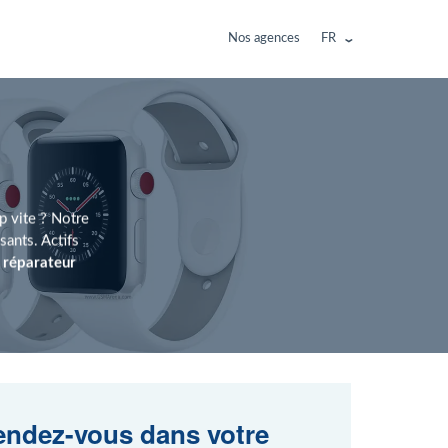
Nos agences
FR
p vite ? Notre
ants. Actifs
n
réparateur
ndez-vous dans votre