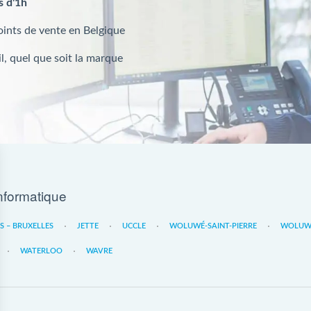
s d'1h
oints de vente en Belgique
l, quel que soit la marque
nformatique
ES – BRUXELLES
JETTE
UCCLE
WOLUWÉ-SAINT-PIERRE
WOLUWE
WATERLOO
WAVRE