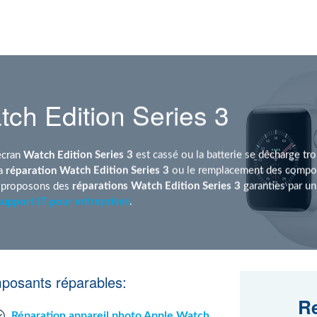
ch Edition Series 3
écran
Watch Edition Series 3
est cassé ou la batterie se décharge tro
la
réparation Watch Edition Series 3
ou le remplacement des compos
s proposons des
réparations Watch Edition Series 3
garanties par u
support IT pour entreprises
.
mposants réparables:
Re
Réparation appareil photo Apple Watch