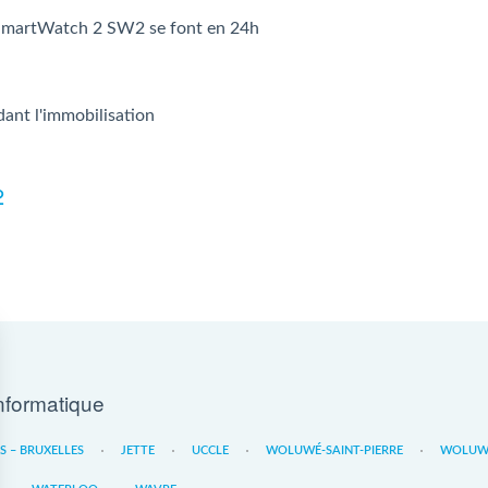
 SmartWatch 2 SW2 se font en 24h
dant l'immobilisation
2
nformatique
ES – BRUXELLES
JETTE
UCCLE
WOLUWÉ-SAINT-PIERRE
WOLUWE